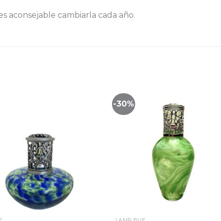
 es aconsejable cambiarla cada año.
-30%
Lista
de
seguimiento
segu
E
LAMP BUE