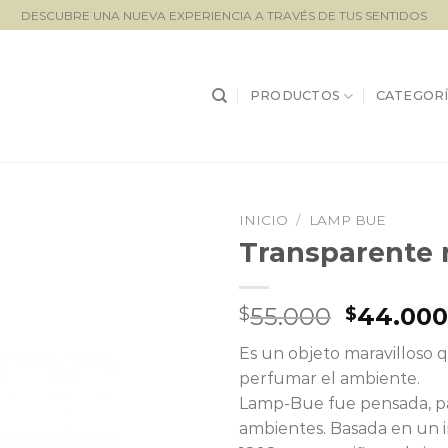
DESCUBRE UNA NUEVA EXPERIENCIA A TRAVÉS DE TUS SENTIDOS
PRODUCTOS
CATEGORÍ
INICIO
/
LAMP BUE
Transparente
Lista de
seguimiento
El
55.000
44.00
$
$
precio
Es un objeto maravilloso
original
perfumar el ambiente.
era:
Lamp-Bue fue pensada, para
$55.000
ambientes. Basada en un 