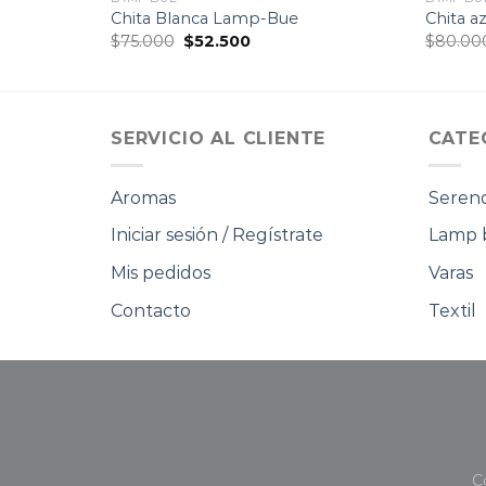
Chita Blanca Lamp-Bue
Chita a
El
El
$
75.000
$
52.500
$
80.00
precio
precio
original
actual
era:
es:
.
$75.000.
$52.500.
SERVICIO AL CLIENTE
CATE
Aromas
Serend
Iniciar sesión / Regístrate
Lamp 
Mis pedidos
Varas
Contacto
Textil
C