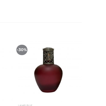
-30%
Lista
Lista
de
de
imiento
seguimiento
LAMP BUE