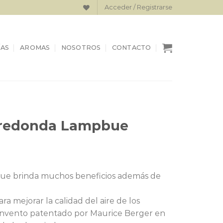
Acceder / Registrarse
AS
AROMAS
NOSOTROS
CONTACTO
 redonda Lampbue
El
0
precio
 que brinda muchos beneficios además de
actual
es:
 mejorar la calidad del aire de los
.
$44.000.
invento patentado por Maurice Berger en