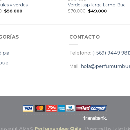
zules y verdes
Verde jasp larga Lamp-Bue
El
El
El
El
0
$
56.000
$
70.000
$
49.000
precio
precio
precio
precio
original
actual
original
actual
era:
es:
era:
es:
$80.000.
$56.000.
$70.000.
$49.000.
GORÍAS
CONTACTO
ipia
Teléfono:
(+569) 9449 981
bue
Mail:
hola@perfumumbue
opyright 2026 ©
Perfumumbue Chile
| Powered by
Takeit.d