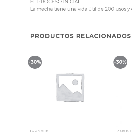
EL PROCESO INICIAL.
La mecha tiene una vida útil de 200 usos y
PRODUCTOS RELACIONADOS
-30%
-30%
Lista
Lista
de
de
eguimiento
seguimiento
LAMP BUE
LAMP BU