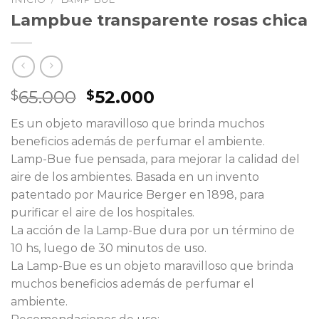
Lampbue transparente rosas chica
El
El
65.000
52.000
$
$
precio
precio
Es un objeto maravilloso que brinda muchos
original
actual
beneficios además de perfumar el ambiente.
era:
es:
Lamp-Bue fue pensada, para mejorar la calidad del
$65.000.
$52.000.
aire de los ambientes. Basada en un invento
patentado por Maurice Berger en 1898, para
purificar el aire de los hospitales.
La acción de la Lamp-Bue dura por un término de
10 hs, luego de 30 minutos de uso.
La Lamp-Bue es un objeto maravilloso que brinda
muchos beneficios además de perfumar el
ambiente.