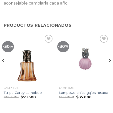
aconsejable cambiarla cada año.
PRODUCTOS RELACIONADOS
-30%
-30%
Lista
Lista
de
de
seguimiento
seguimiento
LAMP BUE
LAMP BUE
Tulipa Carey Lampbue
Lampbue chica gajos rosada
El
El
El
El
$
85.000
$
59.500
$
50.000
$
35.000
precio
precio
precio
precio
original
actual
original
actual
era:
es:
era:
es:
$85.000.
$59.500.
$50.000.
$35.000.