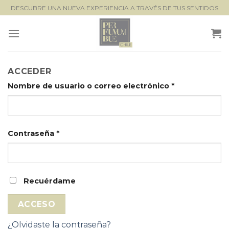
Saltar
DESCUBRE UNA NUEVA EXPERIENCIA A TRAVÉS DE TUS SENTIDOS
al
contenido
ACCEDER
Nombre de usuario o correo electrónico
*
Contraseña
*
Recuérdame
ACCESO
¿Olvidaste la contraseña?