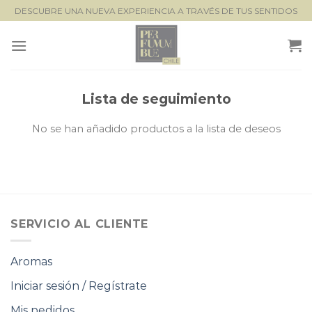
Saltar
DESCUBRE UNA NUEVA EXPERIENCIA A TRAVÉS DE TUS SENTIDOS
al
contenido
Lista de seguimiento
No se han añadido productos a la lista de deseos
SERVICIO AL CLIENTE
Aromas
Iniciar sesión / Regístrate
Mis pedidos