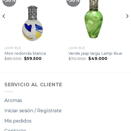
-30%
-30%
Lista
Lista
de
de
seguimiento
seguimiento
LAMP BUE
LAMP BUE
Miró redonda blanca
Verde jasp larga Lamp-Bue
El
El
El
El
$
85.000
$
59.500
$
70.000
$
49.000
precio
precio
precio
precio
original
actual
original
actual
era:
es:
era:
es:
$85.000.
$59.500.
$70.000.
$49.000.
SERVICIO AL CLIENTE
Aromas
Iniciar sesión / Regístrate
Mis pedidos
Contacto