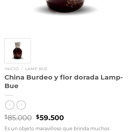
INICIO
/
LAMP BUE
China Burdeo y flor dorada Lamp-
Bue
El
El
85.000
59.500
$
$
precio
precio
Es un objeto maravilloso que brinda muchos
original
actual