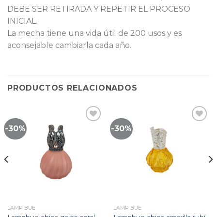
DEBE SER RETIRADA Y REPETIR EL PROCESO
INICIAL.
La mecha tiene una vida útil de 200 usos y es
aconsejable cambiarla cada año.
PRODUCTOS RELACIONADOS
-30%
-30%
Lista
Lista
de
de
seguimiento
seguimiento
LAMP BUE
LAMP BUE
Lampbue chica gajos coral
Lampbue chica amarilla rubí