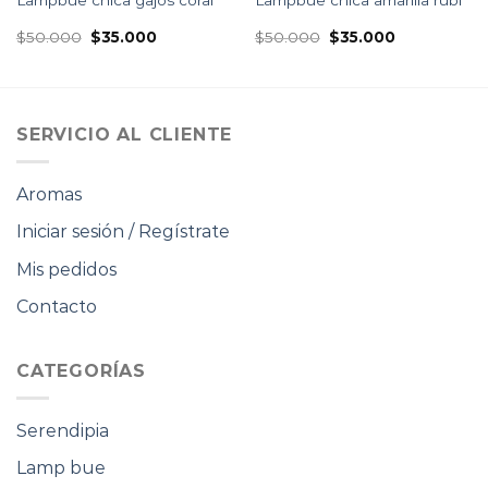
El
El
El
El
$
50.000
$
35.000
$
50.000
$
35.000
precio
precio
precio
precio
original
actual
original
actual
era:
es:
era:
es:
$50.000.
$35.000.
$50.000.
$35.000.
SERVICIO AL CLIENTE
Aromas
Iniciar sesión / Regístrate
Mis pedidos
Contacto
CATEGORÍAS
Serendipia
Lamp bue