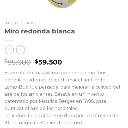
INICIO
/
LAMP BUE
Miró redonda blanca
El
El
85.000
59.500
$
$
precio
precio
Es un objeto maravilloso que brinda muchos
original
actual
beneficios además de perfumar el ambiente.
era:
es:
Lamp-Bue fue pensada, para mejorar la calidad del
$85.000.
$59.500.
aire de los ambientes. Basada en un invento
patentado por Maurice Berger en 1898, para
purificar el aire de los hospitales.
La acción de la Lamp-Bue dura por un término de
10 hs, luego de 30 minutos de uso.