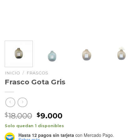
INICIO
/
FRASCOS
Frasco Gota Gris
El
El
18.000
9.000
$
$
precio
precio
Solo quedan 1 disponibles
original
actual
Hasta 12 pagos sin tarjeta
con Mercado Pago.
era:
es:
Saber más