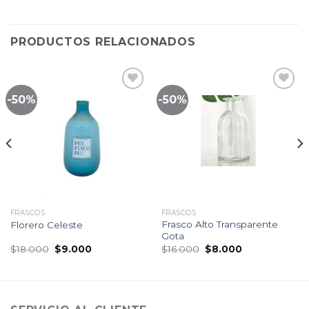
PRODUCTOS RELACIONADOS
-50%
-50%
Lista
Lista
de
de
seguimiento
seguimiento
FRASCOS
FRASCOS
Frasco Alto Transparente
Florero Celeste
Gota
El
El
El
El
$
18.000
$
9.000
$
16.000
$
8.000
precio
precio
precio
precio
original
actual
original
actual
era:
es:
era:
es:
$18.000.
$9.000.
$16.000.
$8.000.