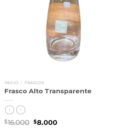
INICIO
/
FRASCOS
Frasco Alto Transparente
El
El
16.000
8.000
$
$