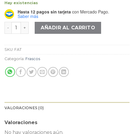
precio
precio
Hay existencias
original
actual
Hasta 12 pagos sin tarjeta
con Mercado Pago.
era:
es:
Saber más
$16.000.
$8.000.
Frasco Alto Transparente cantidad
AÑADIR AL CARRITO
SKU:
FAT
Categoría:
Frascos
VALORACIONES (0)
Valoraciones
No hay valoraciones aún.