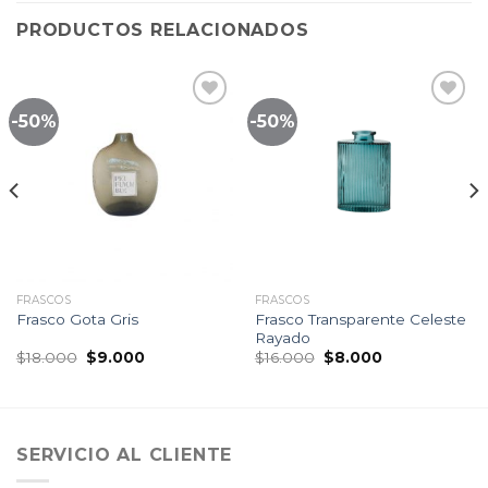
PRODUCTOS RELACIONADOS
-50%
-50%
Lista
Lista
de
de
seguimiento
seguimiento
FRASCOS
FRASCOS
Frasco Transparente Celeste
Frasco Gota Gris
Rayado
El
El
El
El
$
18.000
$
9.000
$
16.000
$
8.000
precio
precio
precio
precio
original
actual
original
actual
era:
es:
era:
es:
$18.000.
$9.000.
$16.000.
$8.000.
SERVICIO AL CLIENTE