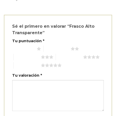
Sé el primero en valorar “Frasco Alto
Transparente”
Tu puntuación
*
1 de 5 estrellas
2 de 5 estrellas
3 de 5 estrellas
4 de 5 estrellas
5 de 5 estrellas
Tu valoración
*