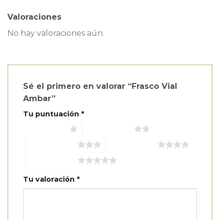
Valoraciones
No hay valoraciones aún.
Sé el primero en valorar “Frasco Vial
Ambar”
Tu puntuación
*
1 de 5 estrellas
2 de 5 estrellas
3 de 5 estrellas
4 de 5 estrellas
5 de 5 estrellas
Tu valoración
*