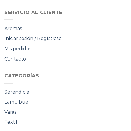
$16.000.
$8.000.
$16.000.
$8.000.
SERVICIO AL CLIENTE
Aromas
Iniciar sesión / Regístrate
Mis pedidos
Contacto
CATEGORÍAS
Serendipia
Lamp bue
Varas
Textil