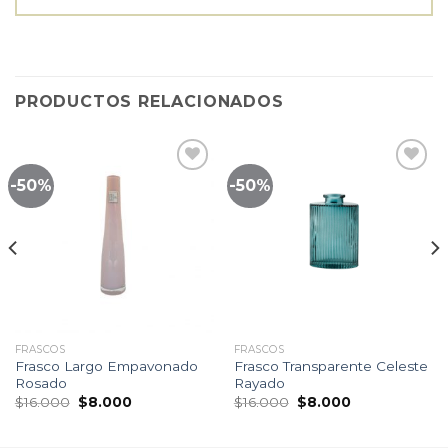
PRODUCTOS RELACIONADOS
-50%
-50%
Lista
Lista
de
de
seguimiento
seguimiento
FRASCOS
FRASCOS
Frasco Largo Empavonado
Frasco Transparente Celeste
Rosado
Rayado
El
El
El
El
$
16.000
$
8.000
$
16.000
$
8.000
precio
precio
precio
precio
original
actual
original
actual
era:
es:
era:
es: