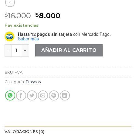
El
El
16.000
8.000
$
$
precio
precio
Hay existencias
original
actual
Hasta 12 pagos sin tarjeta
con Mercado Pago.
era:
es:
Saber más
$16.000.
$8.000.
Frasco Vial Ambar cantidad
AÑADIR AL CARRITO
SKU:
FVA
Categoría:
Frascos
VALORACIONES (0)