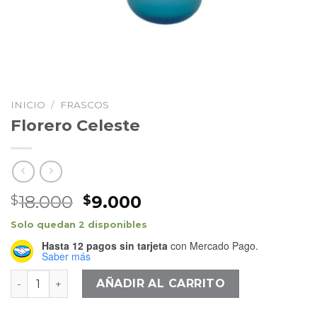
INICIO
/
FRASCOS
Florero Celeste
El
El
18.000
9.000
$
$
precio
precio
Solo quedan 2 disponibles
original
actual
Hasta 12 pagos sin tarjeta
con Mercado Pago.
era:
es:
Saber más
$18.000.
$9.000.
Florero Celeste cantidad
AÑADIR AL CARRITO