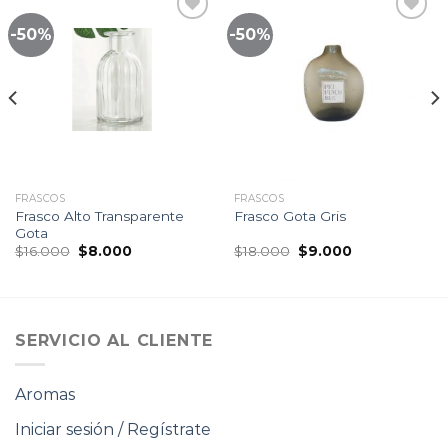
-50%
-50%
Lista
Lista
de
de
seguimiento
seguimiento
FRASCOS
FRASCOS
Frasco Alto Transparente
Frasco Gota Gris
Gota
El
El
El
El
$
16.000
$
8.000
$
18.000
$
9.000
precio
precio
precio
precio
original
actual
original
actual
era:
es:
era:
es:
$16.000.
$8.000.
$18.000.
$9.000.
SERVICIO AL CLIENTE
Aromas
Iniciar sesión / Regístrate