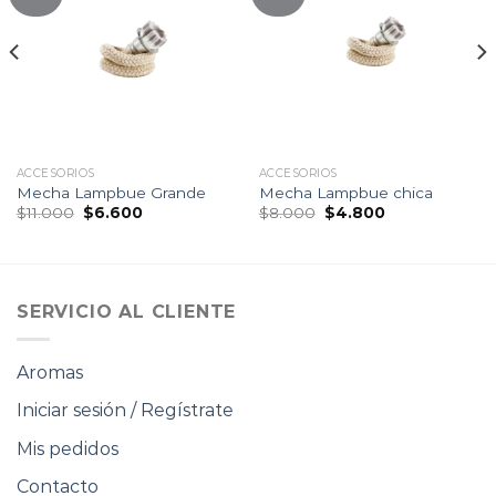
Lista
Lista
de
de
seguimiento
seguimiento
ACCESORIOS
ACCESORIOS
Mecha Lampbue Grande
Mecha Lampbue chica
El
El
El
El
$
11.000
$
6.600
$
8.000
$
4.800
precio
precio
precio
precio
original
actual
original
actual
era:
es:
era:
es:
$11.000.
$6.600.
$8.000.
$4.800.
SERVICIO AL CLIENTE
Aromas
Iniciar sesión / Regístrate
Mis pedidos
Contacto