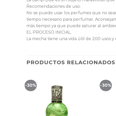
Recomendaciones de uso:
No se puede usar los perfumes que no sea
tiempo necesario para perfumar. Aconseja
más tiempo ya que puede saturar al am
EL PROCESO INICIAL.
La mecha tiene una vida útil de 200 usos y
PRODUCTOS RELACIONADOS
-30%
-30%
Lista
Lista
de
de
eguimiento
seguimiento