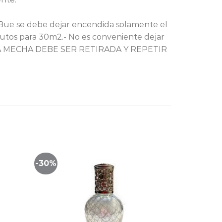
-Bue se debe dejar encendida solamente el
utos para 30m2.- No es conveniente dejar
 LA MECHA DEBE SER RETIRADA Y REPETIR
-30%
Lista
Lista
de
de
imiento
seguimiento