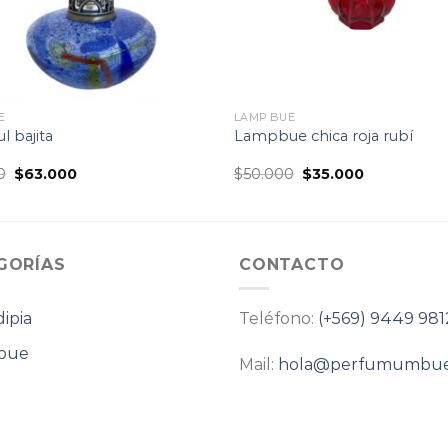
E
LAMP BUE
l bajita
Lampbue chica roja rubí
El
El
El
El
0
$
63.000
$
50.000
$
35.000
precio
precio
precio
precio
original
actual
original
actual
era:
es:
era:
es:
$90.000.
$63.000.
$50.000.
$35.000.
GORÍAS
CONTACTO
ipia
Teléfono:
(+569) 9449 981
bue
Mail:
hola@perfumumbue