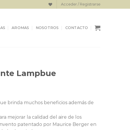
Acceder / Registrarse
AS
AROMAS
NOSOTROS
CONTACTO
rente Lampbue
El
0
precio
 que brinda muchos beneficios además de
actual
es:
 mejorar la calidad del aire de los
.
$49.000.
invento patentado por Maurice Berger en