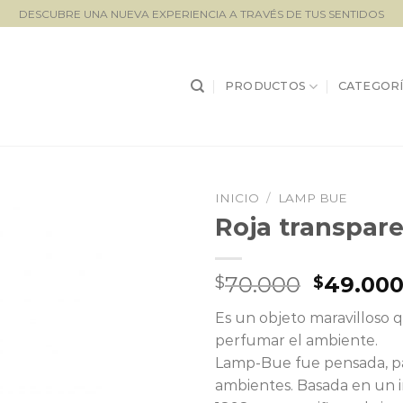
DESCUBRE UNA NUEVA EXPERIENCIA A TRAVÉS DE TUS SENTIDOS
PRODUCTOS
CATEGORÍ
INICIO
/
LAMP BUE
Roja transpa
Lista de
seguimiento
El
70.000
49.00
$
$
precio
Es un objeto maravilloso
original
perfumar el ambiente.
era:
Lamp-Bue fue pensada, para
$70.000
ambientes. Basada en un 