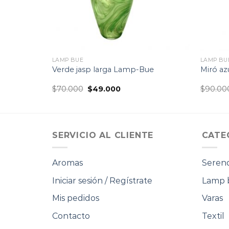
LAMP BUE
LAMP BU
mediana
Verde jasp larga Lamp-Bue
Miró azu
El
El
$
70.000
$
49.000
$
90.00
precio
precio
original
actual
era:
es:
.
$70.000.
$49.000.
SERVICIO AL CLIENTE
CATE
Aromas
Serend
Iniciar sesión / Regístrate
Lamp 
Mis pedidos
Varas
Contacto
Textil