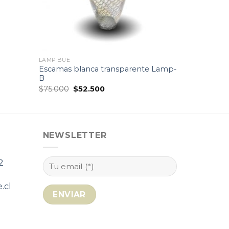
LAMP BUE
Escamas blanca transparente Lamp-
B
El
El
$
75.000
$
52.500
precio
precio
original
actual
era:
es:
$75.000.
$52.500.
NEWSLETTER
2
.cl