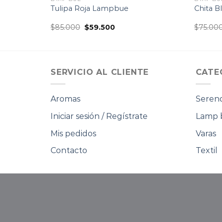
sas chica
Tulipa Roja Lampbue
Chita 
El
El
$
85.000
$
59.500
$
75.00
precio
precio
original
actual
era:
es:
.
$85.000.
$59.500.
SERVICIO AL CLIENTE
CATE
Aromas
Serend
Iniciar sesión / Regístrate
Lamp 
Mis pedidos
Varas
Contacto
Textil