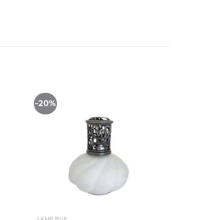
-20%
Lista
Lista
de
de
imiento
seguimiento
LAMP BUE