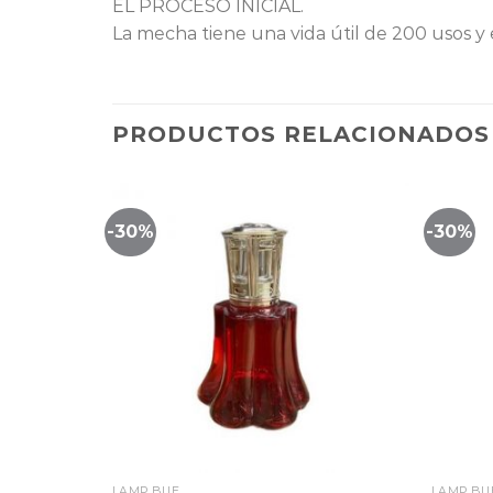
EL PROCESO INICIAL.
La mecha tiene una vida útil de 200 usos y
PRODUCTOS RELACIONADOS
-30%
-30%
Lista
Lista
de
de
eguimiento
seguimiento
LAMP BUE
LAMP BU