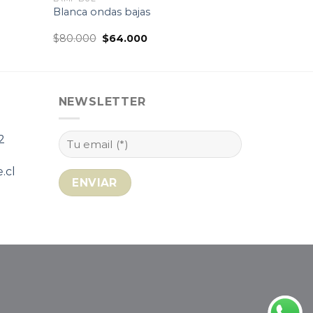
Blanca ondas bajas
El
El
$
80.000
$
64.000
precio
precio
original
actual
era:
es:
$80.000.
$64.000.
NEWSLETTER
2
.cl