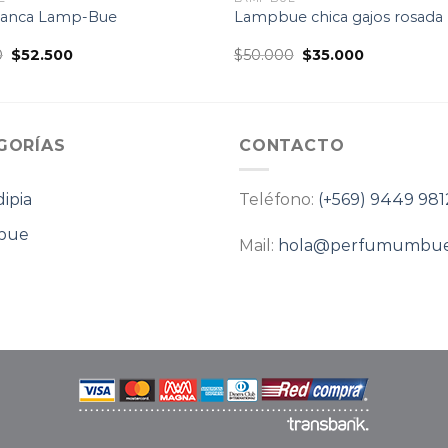
Blanca Lamp-Bue
Lampbue chica gajos rosada
El
El
El
El
0
$
52.500
$
50.000
$
35.000
precio
precio
precio
precio
original
actual
original
actual
era:
es:
era:
es:
$75.000.
$52.500.
$50.000.
$35.000.
GORÍAS
CONTACTO
ipia
Teléfono:
(+569) 9449 981
bue
Mail:
hola@perfumumbue