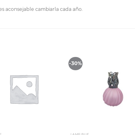
 es aconsejable cambiarla cada año.
-30%
Lista
de
seguimiento
segu
E
LAMP BUE