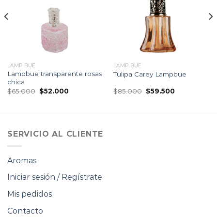
de
de
seguimiento
seguimiento
LAMP BUE
LAMP BUE
Lampbue transparente rosas
Tulipa Carey Lampbue
chica
El
El
El
El
$
65.000
$
52.000
$
85.000
$
59.500
precio
precio
precio
precio
original
actual
original
actual
era:
es:
era:
es:
$65.000.
$52.000.
$85.000.
$59.500.
SERVICIO AL CLIENTE
Aromas
Iniciar sesión / Regístrate
Mis pedidos
Contacto