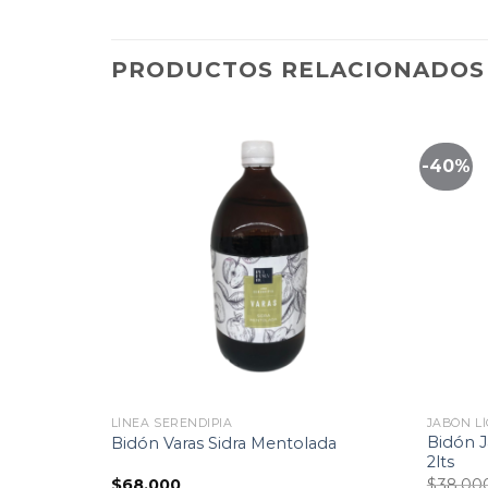
PRODUCTOS RELACIONADOS
-40%
Lista
Lista
de
de
eguimiento
seguimiento
LÍNEA SERENDIPIA
JABÓN L
Bidón J
Praline
Bidón Varas Sidra Mentolada
2lts
$
68.000
$
38.00