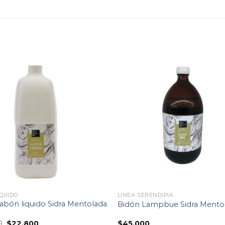
Lista
de
seguimiento
segu
ÍQUIDO
LÍNEA SERENDIPIA
abón liquido Sidra Mentolada
Bidón Lampbue Sidra Mento
El
El
0
$
22.800
$
45.000