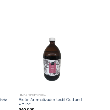
Lista
Lista
de
de
imiento
seguimiento
LÍNEA SERENDIPIA
Bidón Aromatizador textil Oud and
lada
Praline
$
45.000