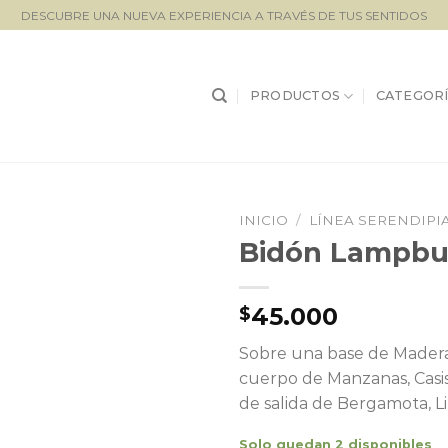
DESCUBRE UNA NUEVA EXPERIENCIA A TRAVÉS DE TUS SENTIDOS
PRODUCTOS
CATEGORÍ
INICIO
/
LÍNEA SERENDIPI
Bidón Lampbu
Lista de
seguimiento
45.000
$
Sobre una base de Maderas
cuerpo de Manzanas, Casis
de salida de Bergamota, 
Solo quedan 2 disponibles