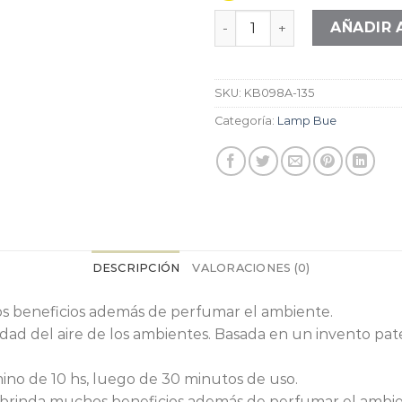
Blanca ondas bajas cantid
AÑADIR 
SKU:
KB098A-135
Categoría:
Lamp Bue
DESCRIPCIÓN
VALORACIONES (0)
s beneficios además de perfumar el ambiente.
dad del aire de los ambientes. Basada en un invento pa
ino de 10 hs, luego de 30 minutos de uso.
 brinda muchos beneficios además de perfumar el ambie