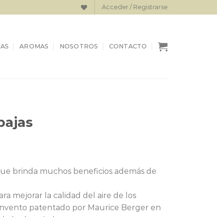
Acceder / Registrarse
AS
AROMAS
NOSOTROS
CONTACTO
bajas
El
0
precio
 que brinda muchos beneficios además de
actual
es:
 mejorar la calidad del aire de los
.
$64.000.
invento patentado por Maurice Berger en