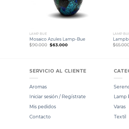
LAMP BUE
LAMP BU
Mosaico Azules Lamp-Bue
Lampbue
El
El
$
90.000
$
63.000
$
65.00
precio
precio
original
actual
era:
es:
.
$90.000.
$63.000.
SERVICIO AL CLIENTE
CATE
Aromas
Serend
Iniciar sesión / Regístrate
Lamp 
Mis pedidos
Varas
Contacto
Textil