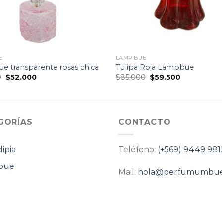
E
LAMP BUE
 transparente rosas chica
Tulipa Roja Lampbue
El
El
El
El
0
$
52.000
$
85.000
$
59.500
precio
precio
precio
precio
original
actual
original
actual
era:
es:
era:
es:
$65.000.
$52.000.
$85.000.
$59.500.
GORÍAS
CONTACTO
ipia
Teléfono:
(+569) 9449 981
bue
Mail:
hola@perfumumbue