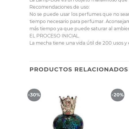
Recomendaciones de uso:
No se puede usar los perfumes que no sea
tiempo necesario para perfumar. Aconseja
más tiempo ya que puede saturar al am
EL PROCESO INICIAL.
La mecha tiene una vida útil de 200 usos y
PRODUCTOS RELACIONADOS
-30%
-20%
Lista
Lista
de
de
eguimiento
seguimiento