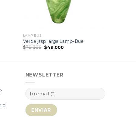
LAMP BUE
Verde jasp larga Lamp-Bue
El
El
$
70.000
$
49.000
precio
precio
original
actual
era:
es:
$70.000.
$49.000.
NEWSLETTER
2
.cl