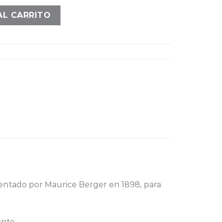
ad
AL CARRITO
tentado por Maurice Berger en 1898, para
nte.