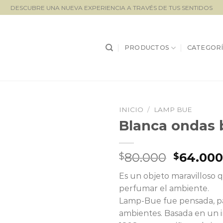
DESCUBRE UNA NUEVA EXPERIENCIA A TRAVÉS DE TUS SENTIDOS
PRODUCTOS
CATEGORÍ
INICIO
/
LAMP BUE
Blanca ondas 
Lista de
seguimiento
El
80.000
64.00
$
$
precio
Es un objeto maravilloso
original
perfumar el ambiente.
era:
Lamp-Bue fue pensada, para
$80.000
ambientes. Basada en un 