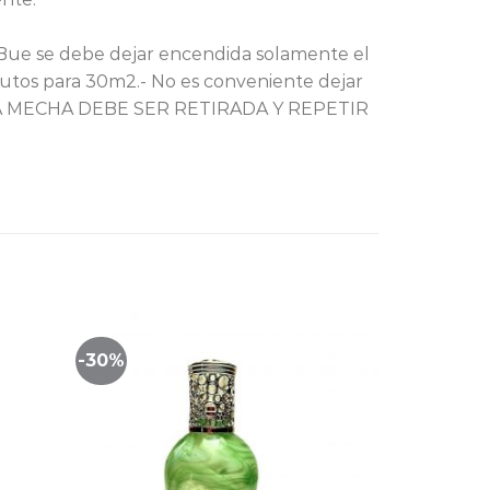
-Bue se debe dejar encendida solamente el
utos para 30m2.- No es conveniente dejar
 LA MECHA DEBE SER RETIRADA Y REPETIR
-30%
Lista
Lista
de
de
imiento
seguimiento