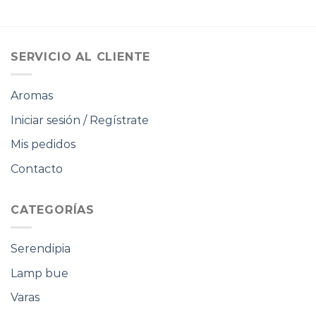
precio
precio
precio
precio
original
actual
original
actual
era:
es:
era:
es:
$90.000.
$63.000.
$85.000.
$59.500.
SERVICIO AL CLIENTE
Aromas
Iniciar sesión / Regístrate
Mis pedidos
Contacto
CATEGORÍAS
Serendipia
Lamp bue
Varas