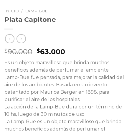
INICIO
/
LAMP BUE
Plata Capitone
El
El
90.000
63.000
$
$
precio
precio
Es un objeto maravilloso que brinda muchos
original
actual
beneficios además de perfumar el ambiente.
era:
es:
Lamp-Bue fue pensada, para mejorar la calidad del
$90.000.
$63.000.
aire de los ambientes. Basada en un invento
patentado por Maurice Berger en 1898, para
purificar el aire de los hospitales.
La acción de la Lamp-Bue dura por un término de
10 hs, luego de 30 minutos de uso.
La Lamp-Bue es un objeto maravilloso que brinda
muchos beneficios además de perfumar el