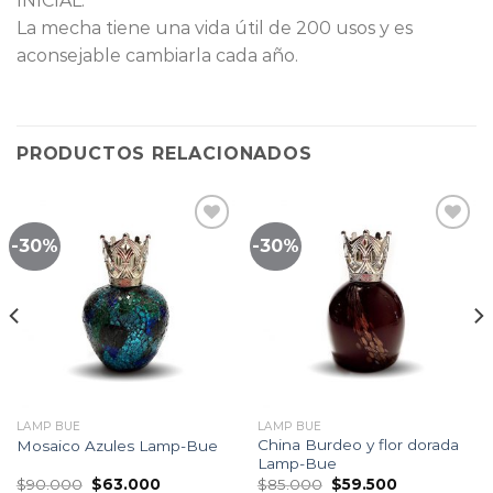
INICIAL.
La mecha tiene una vida útil de 200 usos y es
aconsejable cambiarla cada año.
PRODUCTOS RELACIONADOS
-30%
-30%
Lista
Lista
de
de
seguimiento
seguimiento
LAMP BUE
LAMP BUE
China Burdeo y flor dorada
Mosaico Azules Lamp-Bue
Lamp-Bue
El
El
El
El
$
90.000
$
63.000
$
85.000
$
59.500