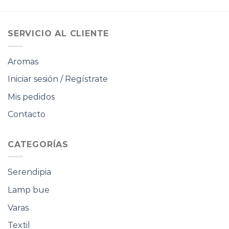
original
actual
original
actual
era:
es:
era:
es:
$90.000.
$63.000.
$80.000.
$56.000.
SERVICIO AL CLIENTE
Aromas
Iniciar sesión / Regístrate
Mis pedidos
Contacto
CATEGORÍAS
Serendipia
Lamp bue
Varas
Textil