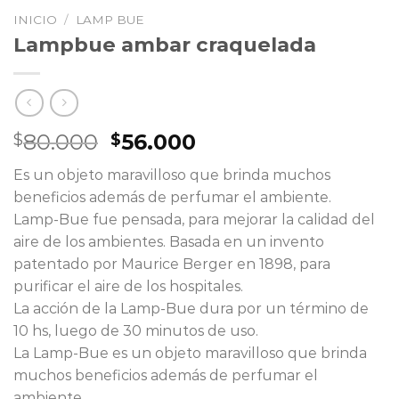
INICIO
/
LAMP BUE
Lampbue ambar craquelada
El
El
80.000
56.000
$
$
precio
precio
Es un objeto maravilloso que brinda muchos
original
actual
beneficios además de perfumar el ambiente.
era:
es:
Lamp-Bue fue pensada, para mejorar la calidad del
$80.000.
$56.000.
aire de los ambientes. Basada en un invento
patentado por Maurice Berger en 1898, para
purificar el aire de los hospitales.
La acción de la Lamp-Bue dura por un término de
10 hs, luego de 30 minutos de uso.
La Lamp-Bue es un objeto maravilloso que brinda
muchos beneficios además de perfumar el
ambiente.