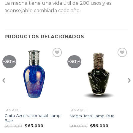
La mecha tiene una vida útil de 200 usos y es
aconsejable cambiarla cada año.
PRODUCTOS RELACIONADOS
-30%
-30%
Lista
Lista
de
de
seguimiento
seguimiento
LAMP BUE
LAMP BUE
Chita Azulina tornasol Lamp-
Negra Jasp Lamp-Bue
Bue
El
El
El
El
$
90.000
$
63.000
$
80.000
$
56.000
precio
precio
precio
precio