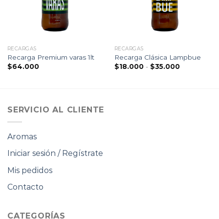
RECARGAS
RECARGAS
Recarga Premium varas 1lt
Recarga Clásica Lampbue
Rango
$
64.000
$
18.000
-
$
35.000
de
precios:
desde
$18.000
hasta
$35.000
SERVICIO AL CLIENTE
Aromas
Iniciar sesión / Regístrate
Mis pedidos
Contacto
CATEGORÍAS