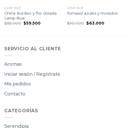
LAMP BUE
LAMP BUE
China Burdeo y flor dorada
Tornasol azules y morados
Lamp-Bue
El
El
El
El
$
85.000
$
59.500
$
90.000
$
63.000
precio
precio
precio
precio
original
actual
original
actual
era:
es:
era:
es:
$85.000.
$59.500.
$90.000.
$63.000.
SERVICIO AL CLIENTE
Aromas
Iniciar sesión / Regístrate
Mis pedidos
Contacto
CATEGORÍAS
Serendipia