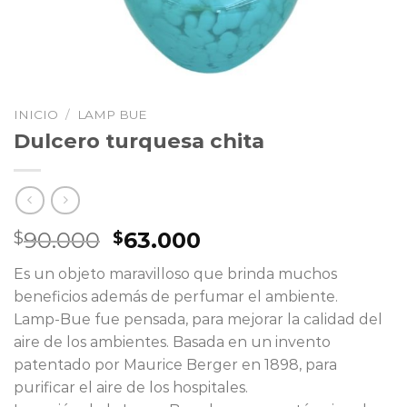
INICIO
/
LAMP BUE
Dulcero turquesa chita
El
El
90.000
63.000
$
$
precio
precio
Es un objeto maravilloso que brinda muchos
original
actual
beneficios además de perfumar el ambiente.
era:
es:
Lamp-Bue fue pensada, para mejorar la calidad del
$90.000.
$63.000.
aire de los ambientes. Basada en un invento
patentado por Maurice Berger en 1898, para
purificar el aire de los hospitales.