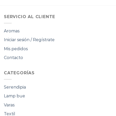
original
actual
original
actual
era:
es:
era:
es:
$50.000.
$35.000.
$75.000.
$52.500.
SERVICIO AL CLIENTE
Aromas
Iniciar sesión / Regístrate
Mis pedidos
Contacto
CATEGORÍAS
Serendipia
Lamp bue
Varas
Textil