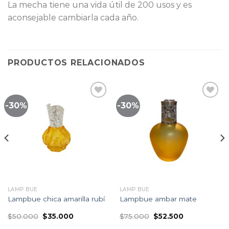
La mecha tiene una vida útil de 200 usos y es
aconsejable cambiarla cada año.
PRODUCTOS RELACIONADOS
-30%
-30%
Lista
Lista
de
de
seguimiento
seguimiento
LAMP BUE
LAMP BUE
Lampbue chica amarilla rubí
Lampbue ambar mate
El
El
El
El
$
50.000
$
35.000
$
75.000
$
52.500
precio
precio
precio
precio