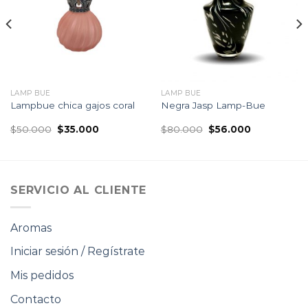
de
de
seguimiento
seguimiento
LAMP BUE
LAMP BUE
Lampbue chica gajos coral
Negra Jasp Lamp-Bue
El
El
El
El
$
50.000
$
35.000
$
80.000
$
56.000
precio
precio
precio
precio
original
actual
original
actual
era:
es:
era:
es:
$50.000.
$35.000.
$80.000.
$56.000.
SERVICIO AL CLIENTE
Aromas
Iniciar sesión / Regístrate
Mis pedidos
Contacto