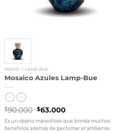
INICIO
/
LAMP BUE
Mosaico Azules Lamp-Bue
El
El
90.000
63.000
$
$
precio
precio
Es un objeto maravilloso que brinda muchos
original
actual
beneficios además de perfumar el ambiente.
era:
es: