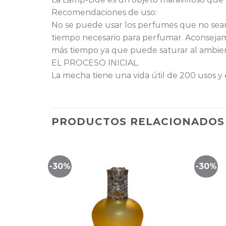
Recomendaciones de uso:
No se puede usar los perfumes que no sea
tiempo necesario para perfumar. Aconseja
más tiempo ya que puede saturar al am
EL PROCESO INICIAL.
La mecha tiene una vida útil de 200 usos y
PRODUCTOS RELACIONADOS
-30%
-30%
Lista
Lista
de
de
eguimiento
seguimiento