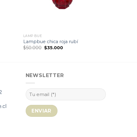
LAMP BUE
Lampbue chica roja rubí
El
El
$
50.000
$
35.000
precio
precio
original
actual
era:
es:
$50.000.
$35.000.
NEWSLETTER
2
.cl