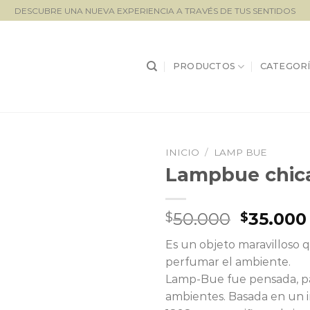
DESCUBRE UNA NUEVA EXPERIENCIA A TRAVÉS DE TUS SENTIDOS
PRODUCTOS
CATEGORÍ
INICIO
/
LAMP BUE
Lampbue chica
Lista de
seguimiento
El
50.000
35.000
$
$
precio
Es un objeto maravilloso
original
perfumar el ambiente.
era:
Lamp-Bue fue pensada, para
$50.000
ambientes. Basada en un 