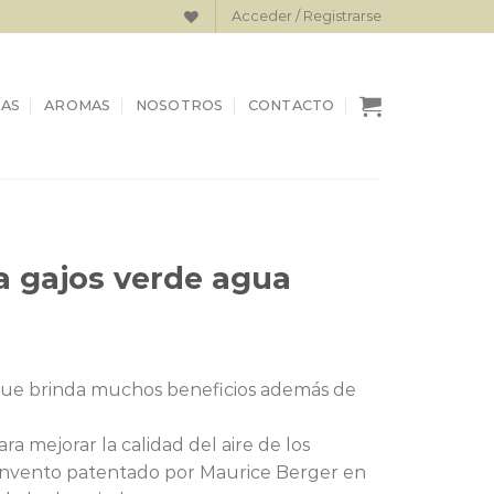
Acceder / Registrarse
AS
AROMAS
NOSOTROS
CONTACTO
 gajos verde agua
El
precio
 que brinda muchos beneficios además de
actual
es:
 mejorar la calidad del aire de los
.
$35.000.
invento patentado por Maurice Berger en