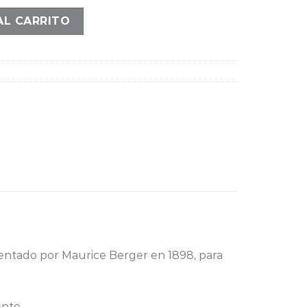
e agua cantidad
AL CARRITO
tentado por Maurice Berger en 1898, para
nte.