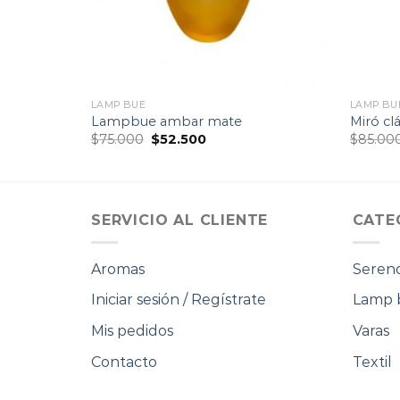
LAMP BUE
LAMP BU
amp-Bue
Lampbue ambar mate
Miró cl
El
El
$
75.000
$
52.500
$
85.00
precio
precio
original
actual
era:
es:
.
$75.000.
$52.500.
SERVICIO AL CLIENTE
CATE
Aromas
Serend
Iniciar sesión / Regístrate
Lamp 
Mis pedidos
Varas
Contacto
Textil