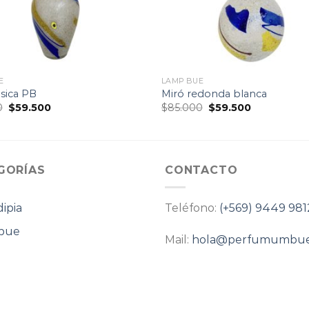
E
LAMP BUE
ásica PB
Miró redonda blanca
El
El
El
El
0
$
59.500
$
85.000
$
59.500
precio
precio
precio
precio
original
actual
original
actual
era:
es:
era:
es:
$85.000.
$59.500.
$85.000.
$59.500.
GORÍAS
CONTACTO
ipia
Teléfono:
(+569) 9449 981
bue
Mail:
hola@perfumumbue