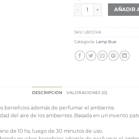
Lampbue chica gajos verd
AÑADIR 
SKU:
LBCGVA
Categoría:
Lamp Bue
DESCRIPCIÓN
VALORACIONES (0)
s beneficios además de perfumar el ambiente.
dad del aire de los ambientes. Basada en un invento pa
ino de 10 hs, luego de 30 minutos de uso.
 brinda muchos beneficios además de perfumar el ambie