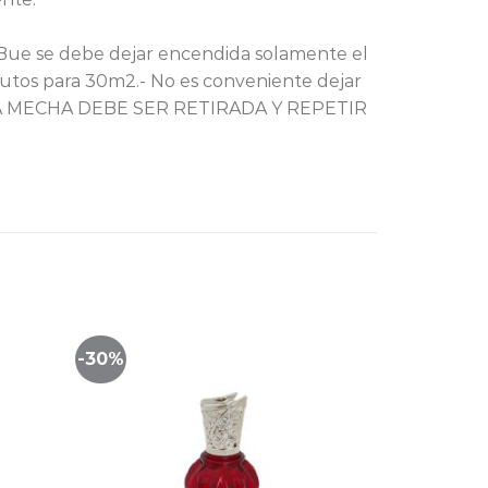
-Bue se debe dejar encendida solamente el
utos para 30m2.- No es conveniente dejar
 LA MECHA DEBE SER RETIRADA Y REPETIR
-30%
Lista
Lista
de
de
imiento
seguimiento