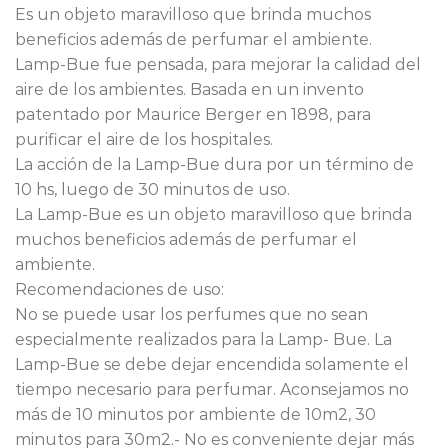
precio
precio
Es un objeto maravilloso que brinda muchos
original
actual
beneficios además de perfumar el ambiente.
era:
es:
Lamp-Bue fue pensada, para mejorar la calidad del
$50.000.
$35.000.
aire de los ambientes. Basada en un invento
patentado por Maurice Berger en 1898, para
purificar el aire de los hospitales.
La acción de la Lamp-Bue dura por un término de
10 hs, luego de 30 minutos de uso.
La Lamp-Bue es un objeto maravilloso que brinda
muchos beneficios además de perfumar el
ambiente.
Recomendaciones de uso:
No se puede usar los perfumes que no sean
especialmente realizados para la Lamp- Bue. La
Lamp-Bue se debe dejar encendida solamente el
tiempo necesario para perfumar. Aconsejamos no
más de 10 minutos por ambiente de 10m2, 30
minutos para 30m2.- No es conveniente dejar más