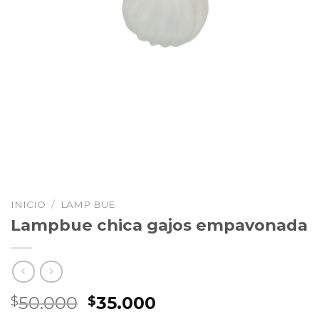
INICIO
/
LAMP BUE
Lampbue chica gajos empavonada
El
El
50.000
35.000
$
$