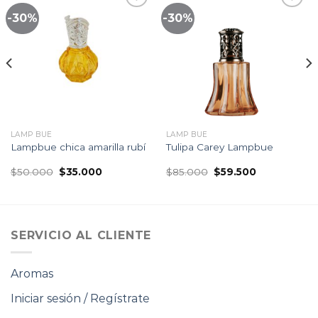
-30%
-30%
Lista
Lista
de
de
seguimiento
seguimiento
LAMP BUE
LAMP BUE
Lampbue chica amarilla rubí
Tulipa Carey Lampbue
El
El
El
El
$
50.000
$
35.000
$
85.000
$
59.500
precio
precio
precio
precio
original
actual
original
actual
era:
es:
era:
es:
$50.000.
$35.000.
$85.000.
$59.500.
SERVICIO AL CLIENTE
Aromas
Iniciar sesión / Regístrate