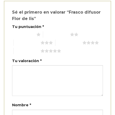
Sé el primero en valorar “Frasco difusor
Flor de lis”
Tu puntuación
*
1 de 5 estrellas
2 de 5 estrellas
3 de 5 estrellas
4 de 5 estrellas
5 de 5 estrellas
Tu valoración
*
Nombre
*