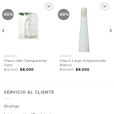
-50%
-50%
Lista
Lista
de
de
seguimiento
seguimiento
FRASCOS
FRASCOS
Frasco Alto Transparente
Frasco Largo Empavonado
Gota
Blanco
El
El
El
El
$
16.000
$
8.000
$
16.000
$
8.000
precio
precio
precio
precio
original
actual
original
actual
era:
es:
era:
es:
$16.000.
$8.000.
$16.000.
$8.000.
SERVICIO AL CLIENTE
Aromas