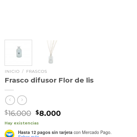
INICIO
/
FRASCOS
Frasco difusor Flor de lis
El
El
16.000
8.000
$
$
precio
precio
Hay existencias
original
actual
Hasta 12 pagos sin tarjeta
con Mercado Pago.
era:
es:
Saber más