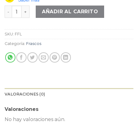
$16.000.
$8.000.
Frasco difusor Flor de lis cantidad
AÑADIR AL CARRITO
SKU:
FFL
Categoría:
Frascos
VALORACIONES (0)
Valoraciones
No hay valoraciones aún.