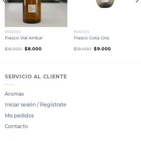
FRASCOS
FRASCOS
Frasco Vial Ambar
Frasco Gota Gris
El
El
El
El
$
16.000
$
8.000
$
18.000
$
9.000
precio
precio
precio
precio
original
actual
original
actual
era:
es:
era:
es:
$16.000.
$8.000.
$18.000.
$9.000.
SERVICIO AL CLIENTE
Aromas
Iniciar sesión / Regístrate
Mis pedidos
Contacto