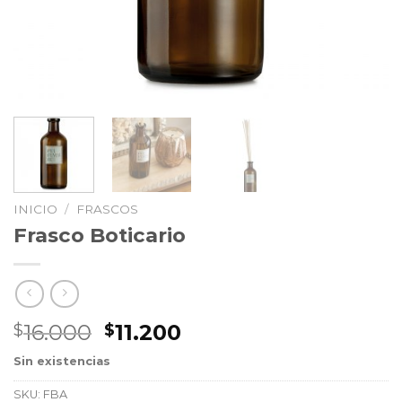
INICIO
/
FRASCOS
Frasco Boticario
El
El
16.000
11.200
$
$
precio
precio
Sin existencias
original
actual
era:
es:
SKU:
FBA