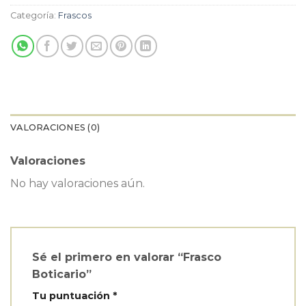
$16.000.
$11.200.
Categoría:
Frascos
VALORACIONES (0)
Valoraciones
No hay valoraciones aún.
Sé el primero en valorar “Frasco
Boticario”
Tu puntuación
*