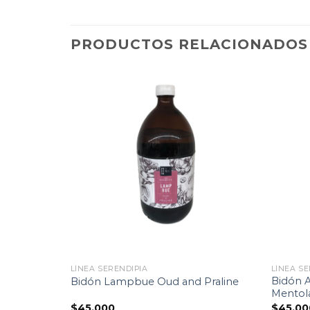
PRODUCTOS RELACIONADOS
Lista
Lista
de
de
eguimiento
seguimiento
LÍNEA SERENDIPIA
LÍNEA SE
l Oud and
Bidón A
Bidón Lampbue Oud and Praline
Mentol
$
45.000
$
45.00