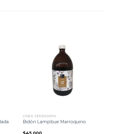
Lista
Lista
de
de
imiento
seguimiento
LÍNEA SERENDIPIA
lada
Bidón Lampbue Marroquino
$
45.000