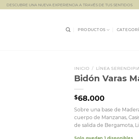
DESCUBRE UNA NUEVA EXPERIENCIA A TRAVÉS DE TUS SENTIDOS
PRODUCTOS
CATEGORÍ
INICIO
/
LÍNEA SERENDIPI
Bidón Varas M
Lista de
seguimiento
68.000
$
Sobre una base de Maderas
cuerpo de Manzanas, Casis
de salida de Bergamota, 
Solo quedan 1 disponibles