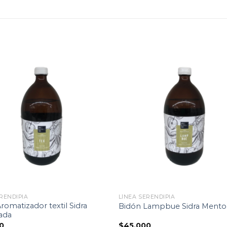
Lista
de
seguimiento
segu
RENDIPIA
LÍNEA SERENDIPIA
romatizador textil Sidra
Bidón Lampbue Sidra Mento
ada
0
$
45.000