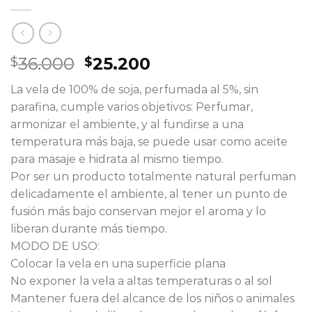
El
El
36.000
25.200
$
$
precio
precio
La vela de 100% de soja, perfumada al 5%, sin
original
actual
parafina, cumple varios objetivos: Perfumar,
era:
es:
armonizar el ambiente, y al fundirse a una
$36.000.
$25.200.
temperatura más baja, se puede usar como aceite
para masaje e hidrata al mismo tiempo.
Por ser un producto totalmente natural perfuman
delicadamente el ambiente, al tener un punto de
fusión más bajo conservan mejor el aroma y lo
liberan durante más tiempo.
MODO DE USO:
Colocar la vela en una superficie plana
No exponer la vela a altas temperaturas o al sol
Mantener fuera del alcance de los niños o animales