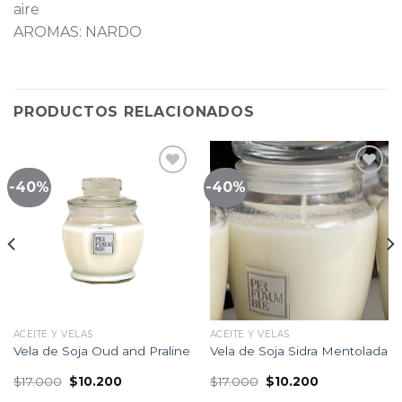
aire
AROMAS: NARDO
PRODUCTOS RELACIONADOS
-40%
-40%
Lista
Lista
de
de
seguimiento
seguimiento
ACEITE Y VELAS
ACEITE Y VELAS
Vela de Soja Oud and Praline
Vela de Soja Sidra Mentolada
El
El
El
El
$
17.000
$
10.200
$
17.000
$
10.200
precio
precio
precio
precio