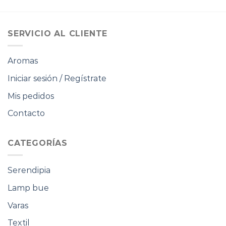
original
actual
original
actual
era:
es:
era:
es:
$17.000.
$10.200.
$17.000.
$10.200.
SERVICIO AL CLIENTE
Aromas
Iniciar sesión / Regístrate
Mis pedidos
Contacto
CATEGORÍAS
Serendipia
Lamp bue
Varas
Textil