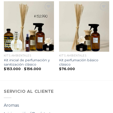
Lista
Lista
de
de
seguimiento
seguimiento
KIT'S AMBIENTALES
KIT'S AMBIENTALES
Kit inicial de perfumación y
Kit perfumación básico
sanitización clásico
clásico
Rango
$
153.000
-
$
156.000
$
76.000
de
precios:
desde
$153.000
hasta
$156.000
SERVICIO AL CLIENTE
Aromas