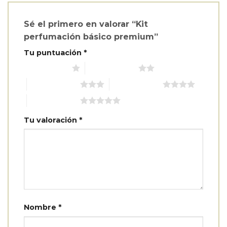
Sé el primero en valorar “Kit
perfumación básico premium”
Tu puntuación
*
1 de 5 estrellas
2 de 5 estrellas
3 de 5 estrellas
4 de 5 estrellas
5 de 5 estrellas
Tu valoración
*
Nombre
*