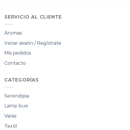
era:
es:
era:
es:
$17.000.
$10.200.
$42.000.
$25.200.
SERVICIO AL CLIENTE
Aromas
Iniciar sesión / Regístrate
Mis pedidos
Contacto
CATEGORÍAS
Serendipia
Lamp bue
Varas
Textil