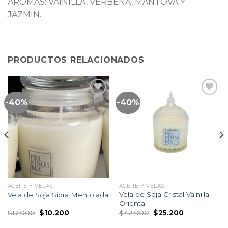
AROMAS: VAINILLA, VERBENA, MANTOVA Y
JAZMIN.
PRODUCTOS RELACIONADOS
-40%
-40%
Lista
Lista
de
de
seguimiento
seguimiento
ACEITE Y VELAS
ACEITE Y VELAS
Vela de Soja Cristal Vainilla
Vela de Soja Sidra Mentolada
Oriental
El
El
El
El
$
17.000
$
10.200
$
42.000
$
25.200
precio
precio
precio
precio
original
actual
original
actual