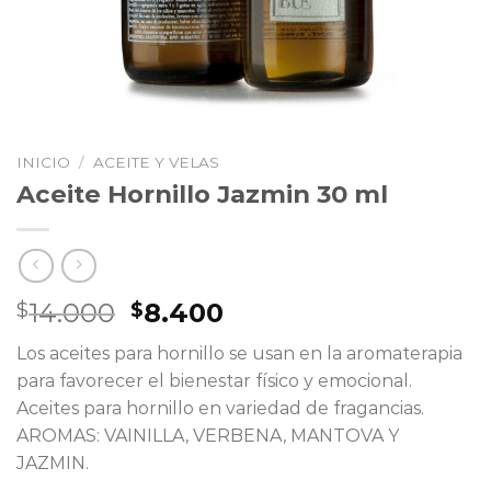
INICIO
/
ACEITE Y VELAS
Aceite Hornillo Jazmin 30 ml
El
El
14.000
8.400
$
$
precio
precio
Los aceites para hornillo se usan en la aromaterapia
original
actual
para favorecer el bienestar físico y emocional.
era:
es:
Aceites para hornillo en variedad de fragancias.
$14.000.
$8.400.
AROMAS: VAINILLA, VERBENA, MANTOVA Y
JAZMIN.